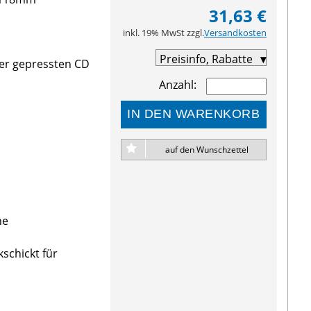
31,63 €
inkl. 19% MwSt zzgl.
Versandkosten
Preisinfo, Rabatte
ner gepressten CD
Anzahl:
IN DEN WARENKORB
auf den Wunschzettel
ne
kschickt für