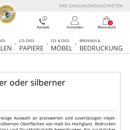
IHRE ZAHLUNGSMÖGLICHKEITEN
0
Kontakt
Anmelden
Warenkorb
DVD-
CD-,DVD-
CD- & DVD-
BRENNEN &
LEN
PAPIERE
MÖBEL
BEDRUCKUNG
r oder silberner
riesige Auswahl an preiswerten und zuverlässigen inkjet-
silbernen Oberflächen von matt bis Hochglanz. Bedrucken
llanz und Druckbildschärfe beeindrucken. Ein zusätzliches