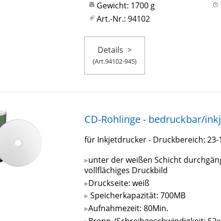
Gewicht: 1700 g
Art.-Nr.: 94102
Details
>
(Art.94102-945)
CD-Rohlinge - bedruckbar/inkje
für Inkjetdrucker - Druckbereich: 2
unter der weißen Schicht durchgängi
vollflächiges Druckbild
Druckseite: weiß
Speicherkapazität: 700MB
Aufnahmezeit: 80Min.
Brenn-/Schreibgeschwindigkeit: 52x