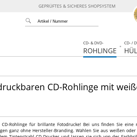
GEPRÜFTES & SICHERES SHOPSYSTEM
CD- & DVD-
CD- / 
ROHLINGE
HÜL
ruckbaren CD-Rohlinge mit weiße
e
 CD-Rohlinge für brillante Fotodrucke! Bei uns finden Sie eine 
gen ganz ohne Hersteller-Branding. Wählen Sie aus weißen oder 
edem Tintenstrahl-CD-Drucker und lassen sie sich von der Farbbri