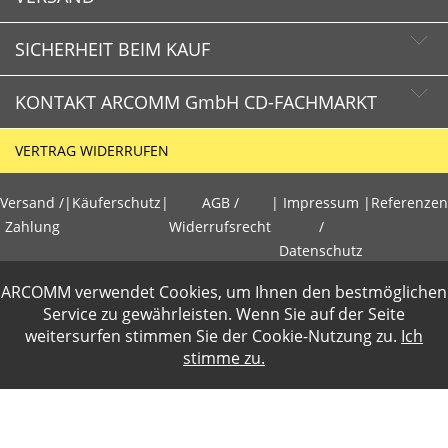
SICHERHEIT BEIM KAUF
KONTAKT ARCOMM GmbH CD-FACHMARKT
CD-FACHMARKT.de
VERTRAG WIDERRUFEN
Schnelle Lieferzeiten
HOTLINE
Käuferschutz
Versand /
|
Käuferschutz
|
AGB /
|
Impressum
|
Referenzen
+49 (0)30 351 26 92 80
Sichere Zahlung mit SSL-Verschlüsselung
Zahlung
Widerrufsrecht
/
Datenschutz
Datenschutz
E-Mail
ARCOMM verwendet Cookies, um Ihnen den bestmöglichen
info@cd-fachmarkt.de
PCI DSS geprüft
Gewerbetreibende loggen sich bitte ein f�r die Anzeige der
Service zu gewährleisten. Wenn Sie auf der Seite
perfekter Schutz gegen kriminelle Angriffe
weitersurfen stimmen Sie der
Cookie-Nutzung
zu.
Ich
Nettopreise. Preisangaben inkl.19% MwSt und zzgl.Service- und
Sicheres Bezahlen mit Kreditkarte
stimme zu.
ARCOMM GmbH
Versandkosten
.
CD-FACHMARKT
2 Wochen Widerrufsrecht
Groß-Berliner Damm 73e
D-12487 Berlin
Zusammenarbeit mit geprüften