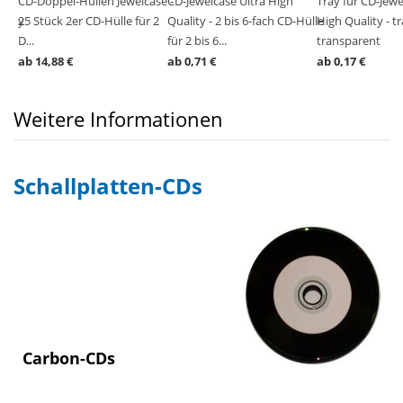
lino
s -
CD-Doppel-Hüllen Jewelcase -
CD-Jewelcase Ultra High
Tray für CD-Jewe
 Tray
 B...
25 Stück 2er CD-Hülle für 2
Quality - 2 bis 6-fach CD-Hülle
High Quality - t
D...
für 2 bis 6...
transparent
ab 14,88 €
ab 0,71 €
ab 0,17 €
Weitere Informationen
Schallplatten-CDs
Carbon-CDs