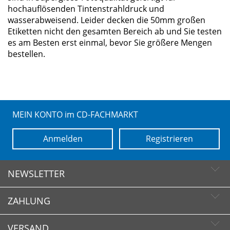
hochauflösenden Tintenstrahldruck und
wasserabweisend. Leider decken die 50mm großen
Etiketten nicht den gesamten Bereich ab und Sie testen
es am Besten erst einmal, bevor Sie größere Mengen
bestellen.
MEIN KONTO im CD-FACHMARKT
Anmelden
Registrieren
NEWSLETTER
ZAHLUNG
Newsletter abonnieren
Newsletter abbestellen
VERSAND