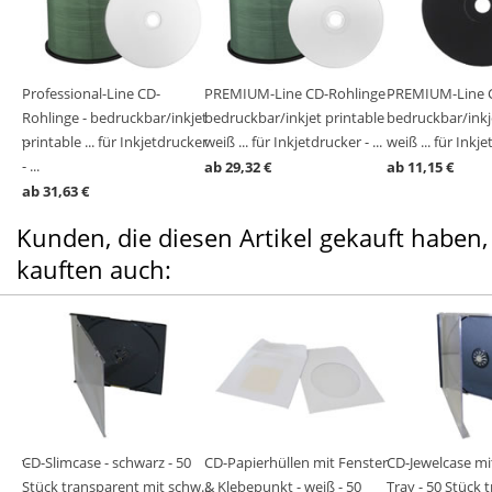
ge -
Professional-Line CD-
PREMIUM-Line CD-Rohlinge -
PREMIUM-Line C
ble
ble
ble
ble
ble
Rohlinge - bedruckbar/inkjet
bedruckbar/inkjet printable
bedruckbar/inkj
cker -
 23-
...
printable ... für Inkjetdrucker
weiß ... für Inkjetdrucker - ...
weiß ... für Inkje
- ...
ab 29,32 €
ab 11,15 €
ab 31,63 €
Kunden, die diesen Artikel gekauft haben,
kauften auch:
tra
ase -
ter -
CD-Slimcase - schwarz - 50
CD-Papierhüllen mit Fenster
CD-Jewelcase m
nt
 2
Stück transparent mit schw...
& Klebepunkt - weiß - 50
Tray - 50 Stück 