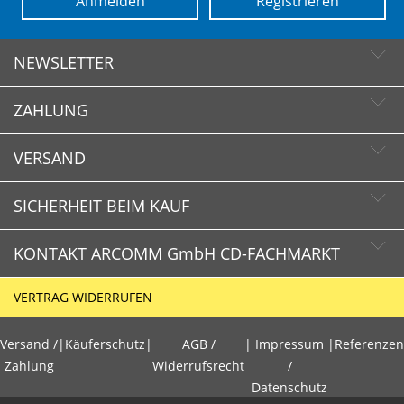
Anmelden
Registrieren
NEWSLETTER
ZAHLUNG
Newsletter abonnieren
Newsletter abbestellen
VERSAND
SICHERHEIT BEIM KAUF
KONTAKT ARCOMM GmbH CD-FACHMARKT
CD-FACHMARKT.de
VERTRAG WIDERRUFEN
Schnelle Lieferzeiten
HOTLINE
Käuferschutz
Versand /
|
Käuferschutz
|
AGB /
|
Impressum
|
Referenzen
+49 (0)30 351 26 92 80
Sichere Zahlung mit SSL-Verschlüsselung
Zahlung
Widerrufsrecht
/
Datenschutz
Datenschutz