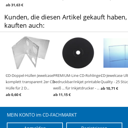
ab 31,63 €
Kunden, die diesen Artikel gekauft haben,
kauften auch:
ial -
CD-
50
CD-Doppel-Hüllen Jewelcase -
PREMIUM-Line CD-Rohlinge -
CD-Jewelcase Ul
hw...
komplett transparent 2er CD-
bedruckbar/inkjet printable
Quality - 25 Stü
Hülle für 2 D...
weiß ... für Inkjetdrucker - ...
ab 10,71 €
ab 0,60 €
ab 11,15 €
MEIN KONTO im CD-FACHMARKT