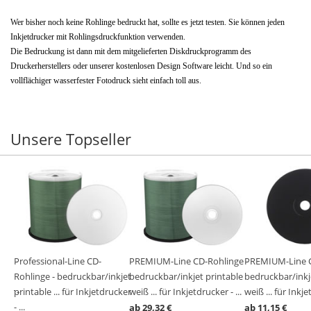
Wer bisher noch keine Rohlinge bedruckt hat, sollte es jetzt testen. Sie können jeden
Inkjetdrucker mit Rohlingsdruckfunktion verwenden.
Die Bedruckung ist dann mit dem mitgelieferten Diskdruckprogramm des
Druckerherstellers oder unserer kostenlosen Design Software leicht. Und so ein
vollflächiger wasserfester Fotodruck sieht einfach toll aus.
Unsere Topseller
ge -
Professional-Line CD-
PREMIUM-Line CD-Rohlinge -
PREMIUM-Line C
ble
ble
ble
ble
ble
Rohlinge - bedruckbar/inkjet
bedruckbar/inkjet printable
bedruckbar/inkj
cker -
 23-
...
printable ... für Inkjetdrucker
weiß ... für Inkjetdrucker - ...
weiß ... für Inkje
- ...
ab 29,32 €
ab 11,15 €