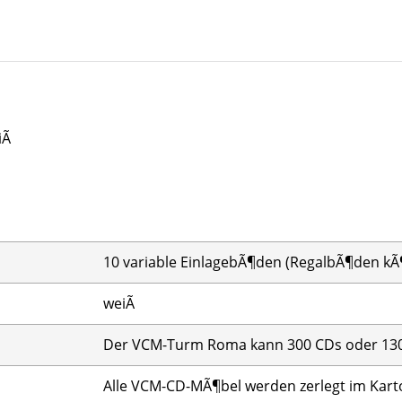
Ã
10 variable EinlagebÃ¶den (RegalbÃ¶den kÃ
weiÃ
Der VCM-Turm Roma kann 300 CDs oder 130
Alle VCM-CD-MÃ¶bel werden zerlegt im Karton