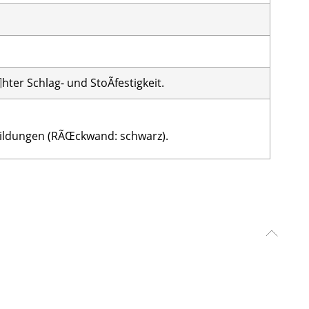
ter Schlag- und StoÃfestigkeit.
bildungen (RÃŒckwand: schwarz).