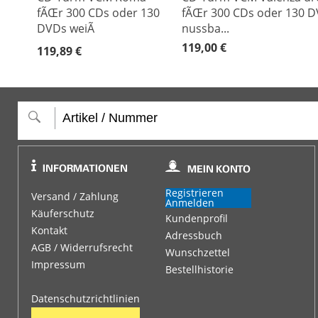
fÃŒr 300 CDs oder 130
fÃŒr 300 CDs oder 130 D
DVDs weiÃ
nussba...
119,00 €
119,89 €
Registrieren
Versand / Zahlung
Anmelden
Käuferschutz
Kundenprofil
Kontakt
Adressbuch
AGB / Widerrufsrecht
Wunschzettel
Impressum
Bestellhistorie
Datenschutzrichtlinien