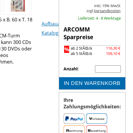
inkl. 19% MwSt
zzgl.
Versandkosten
Lieferzeit: 4 - 8 Werktage
5 x B. 60 x T. 18
Aufbauanleitung (PDF)
ARCOMM
Katalog-Seite (PDF)
VCM-Turm
Sparpreise
kann 300 CDs
130 DVDs oder
%
ab 2 StÃŒck
116,30 €
ab 5 StÃŒck
109,10 €
deos
ehmen.
Anzahl:
IN DEN WARENKORB
Ihre
Zahlungsmöglichkeiten: