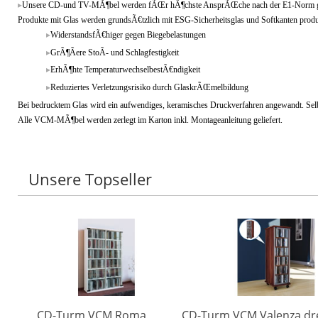
Unsere CD-und TV-MÃ¶bel werden fÃŒr hÃ¶chste AnsprÃŒche nach der E1-Norm ge
Produkte mit Glas werden grundsÃ€tzlich mit ESG-Sicherheitsglas und Softkanten produz
WiderstandsfÃ€higer gegen Biegebelastungen
GrÃ¶Ãere StoÃ- und Schlagfestigkeit
ErhÃ¶hte TemperaturwechselbestÃ€ndigkeit
Reduziertes Verletzungsrisiko durch GlaskrÃŒmelbildung
Bei bedrucktem Glas wird ein aufwendiges, keramisches Druckverfahren angewandt. Selb
Alle VCM-MÃ¶bel werden zerlegt im Karton inkl. Montageanleitung geliefert.
Unsere Topseller
CD-Turm VCM Roma
CD-Turm VCM Valenza dr