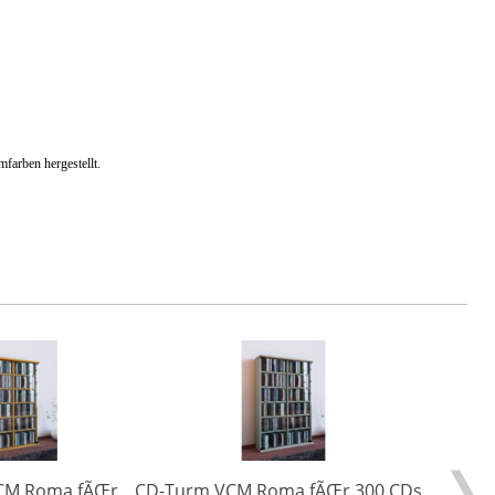
farben hergestellt.
CM Roma fÃŒr
CD-Turm VCM Roma fÃŒr 300 CDs