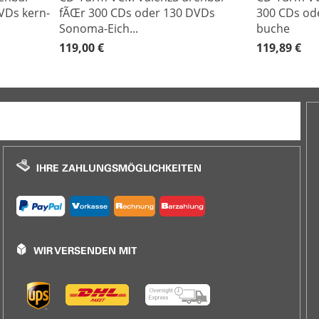
VDs kern-
fÃŒr 300 CDs oder 130 DVDs
300 CDs od
Sonoma-Eich...
buche
119,00 €
119,89 €