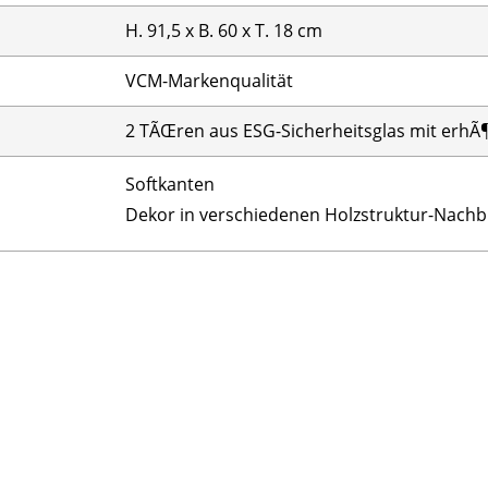
H. 91,5 x B. 60 x T. 18 cm
VCM-Markenqualität
2 TÃŒren aus ESG-Sicherheitsglas mit erhÃ¶h
Softkanten
Dekor in verschiedenen Holzstruktur-Nach