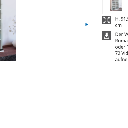
H. 91,
cm
Der 
Roma 
oder 
72 Vi
aufn