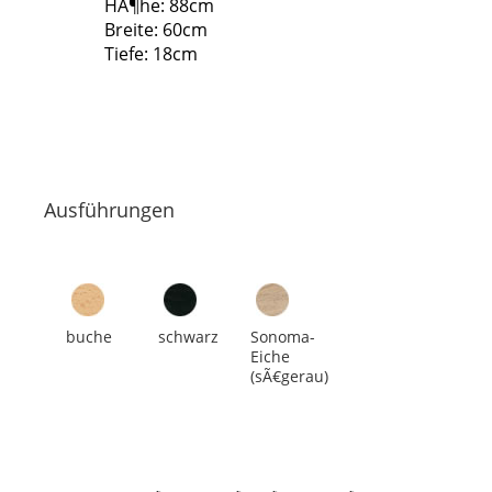
HÃ¶he: 88cm
Breite: 60cm
Tiefe: 18cm
Ausführungen
buche
schwarz
Sonoma-
Eiche
(sÃ€gerau)