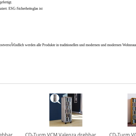
fertigt.
iert. ESG-Sicherheitsglas ist
stverstÃ€ndlich werden alle Produkte in traditionellen und modernen und modernen Wohnraum
ehbar
CD-Turm VCM Valenza drehbar
CD-Turm V