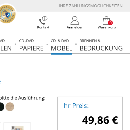
IHRE ZAHLUNGSMÖGLICHKEITEN
0
Kontakt
Anmelden
Warenkorb
DVD-
CD-,DVD-
CD- & DVD-
BRENNEN &
LEN
PAPIERE
MÖBEL
BEDRUCKUNG
e
bitte die Ausführung:
Ihr Preis:
49,86 €