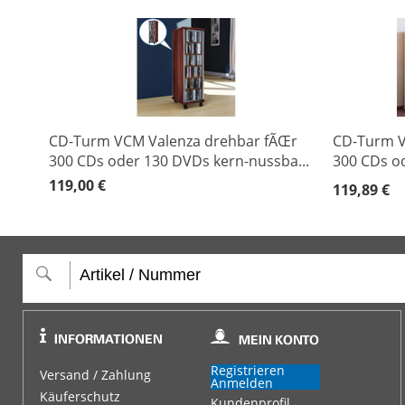
CD-Turm VCM Valenza drehbar fÃŒr
CD-Turm 
300 CDs oder 130 DVDs kern-nussba...
300 CDs od
119,00 €
119,89 €
Registrieren
Versand / Zahlung
Anmelden
Käuferschutz
Kundenprofil