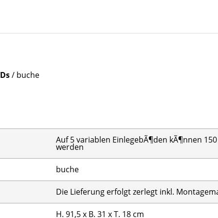
VDs
/ buche
Auf 5 variablen EinlegebÃ¶den kÃ¶nnen 150 
werden
buche
Die Lieferung erfolgt zerlegt inkl. Montagema
H. 91,5 x B. 31 x T. 18 cm