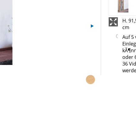
H. 91,
cm
Auf 5 
Einle
kÃ¶nn
oder 
36 Vid
werd