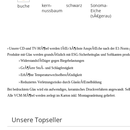
kern-
schwarz
Sonoma-
buche
nussbaum
Eiche
(sÃ€gerau)
Unsere CD-und TV-MÃ¶bel werden fÃŒr hÃ¶chste AnsprÃŒche nach der E1-Norm ge
Produkte mit Glas werden grundsÃ€tzlich mit ESG-Sicherheitsglas und Softkanten produz
WiderstandsfÃ€higer gegen Biegebelastungen
GrÃ¶Ãere StoÃ- und Schlagfestigkeit
ErhÃ¶hte TemperaturwechselbestÃ€ndigkeit
Reduziertes Verletzungsrisiko durch GlaskrÃŒmelbildung
Bei bedrucktem Glas wird ein aufwendiges, keramisches Druckverfahren angewandt. Selb
Alle VCM-MÃ¶bel werden zerlegt im Karton inkl. Montageanleitung geliefert.
Unsere Topseller