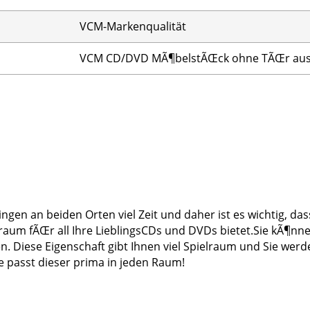
VCM-Markenqualität
VCM CD/DVD MÃ¶belstÃŒck ohne TÃŒr aus 
gen an beiden Orten viel Zeit und daher ist es wichtig, da
m fÃŒr all Ihre LieblingsCDs und DVDs bietet.Sie kÃ¶nne
. Diese Eigenschaft gibt Ihnen viel Spielraum und Sie werde
 passt dieser prima in jeden Raum!