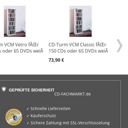
m VCM Vetro fÃŒr
CD-Turm VCM Classic fÃŒr
 oder 65 DVDs weiÃ
150 CDs oder 65 DVDs weiÃ
73,90 €
CD-FACHMARKT.de
Schnelle Lieferzeiten
Käuferschutz
Sichere Zahlung mit SSL-Verschlüsselung