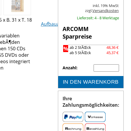
inkl. 19% MwSt
zzgl.
Versandkosten
Lieferzeit: 4 - 8 Werktage
5 x B. 31 x T. 18
Aufbauanleitung (PDF)
ARCOMM
variablen
Sparpreise
gebÃ¶den
%
ab 2 StÃŒck
48,36 €
en 150 CDs
ab 5 StÃŒck
45,37 €
65 DVDs oder
eos integriert
en
Anzahl:
IN DEN WARENKORB
Ihre
Zahlungsmöglichkeiten: