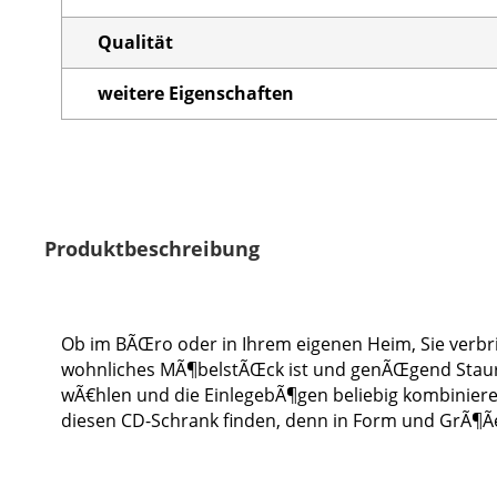
Qualität
weitere Eigenschaften
Produktbeschreibung
Ob im BÃŒro oder in Ihrem eigenen Heim, Sie verbrin
wohnliches MÃ¶belstÃŒck ist und genÃŒgend Staurau
wÃ€hlen und die EinlegebÃ¶gen beliebig kombinieren
diesen CD-Schrank finden, denn in Form und GrÃ¶Ãe