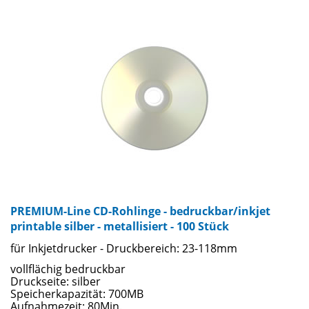
Oberflächen von matt bis Hochglanz. Bedrucken sie Ihre
Rohlinge mit jedem Tintenstrahl-CD-Drucker und lassen sie
sich von der Farbbrillanz und Druckbildschärfe beeindrucken.
Ein zusätzliches Highlight bieten wir Ihnen mit den
wasserfesten Rohlingen ... perfekter Druck - garantiert ohne
Verwischen oder Verblassen! Für die geprüfte Qualität der
CD-Rohlinge stehen namhafte Markenhersteller wie TAIYO
YUDEN, TDK, VERBATIM u.a.
PREMIUM-Line CD-Rohlinge - bedruckbar/inkjet
printable silber - metallisiert - 100 Stück
für Inkjetdrucker - Druckbereich: 23-118mm
vollflächig bedruckbar
Druckseite: silber
Speicherkapazität: 700MB
Aufnahmezeit: 80Min.