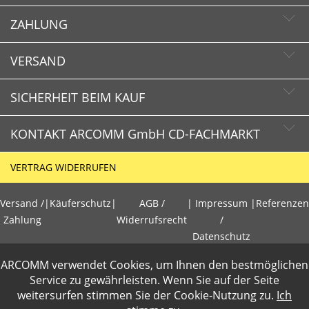
ZAHLUNG
Newsletter abonnieren
Newsletter abbestellen
VERSAND
SICHERHEIT BEIM KAUF
KONTAKT ARCOMM GmbH CD-FACHMARKT
CD-FACHMARKT.de
VERTRAG WIDERRUFEN
Schnelle Lieferzeiten
HOTLINE
Käuferschutz
Versand /
|
Käuferschutz
|
AGB /
|
Impressum
|
Referenzen
+49 (0)30 351 26 92 80
Sichere Zahlung mit SSL-Verschlüsselung
Zahlung
Widerrufsrecht
/
Datenschutz
Datenschutz
E-Mail
ARCOMM verwendet Cookies, um Ihnen den bestmöglichen
info@cd-fachmarkt.de
PCI DSS geprüft
Gewerbetreibende loggen sich bitte ein f�r die Anzeige der
Service zu gewährleisten. Wenn Sie auf der Seite
perfekter Schutz gegen kriminelle Angriffe
weitersurfen stimmen Sie der
Cookie-Nutzung
zu.
Ich
Nettopreise. Preisangaben inkl.19% MwSt und zzgl.Service- und
Sicheres Bezahlen mit Kreditkarte