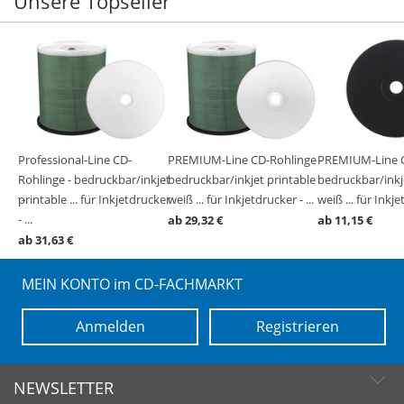
Unsere Topseller
ge -
Professional-Line CD-
PREMIUM-Line CD-Rohlinge -
PREMIUM-Line C
ble
ble
ble
ble
ble
Rohlinge - bedruckbar/inkjet
bedruckbar/inkjet printable
bedruckbar/inkj
cker -
 23-
...
printable ... für Inkjetdrucker
weiß ... für Inkjetdrucker - ...
weiß ... für Inkje
- ...
ab 29,32 €
ab 11,15 €
ab 31,63 €
MEIN KONTO im CD-FACHMARKT
Anmelden
Registrieren
NEWSLETTER