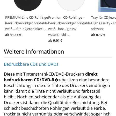
ar
D-
PREMIUM-Line CD-Rohlinge -
Premium CD-Rohlinge -
Tray für CD-Jewe
Hülle
bedruckbar/inkjet printable
bedruckbar/inkjet printable
High Quality - s
weiß ... für Inkjetdrucker - ...
weiß - hoc... glossy
schwarz
watershield -...
ab 11,15 €
ab 0,17 €
ab 9,01 €
Weitere Informationen
Bedruckbare CDs und DVDs
Diese mit Tintenstrahl-CD/DVD-Druckern
direkt
bedruckbaren CD/DVD-R�s
besitzen eine besondere
Beschichtung, in die die Tinte des Druckers eindringen
kann, damit die Tinte nicht verläuft und farbstabil
bleibt. Noch entscheidender als die Auflösung des
Druckers ist daher die Qualität der Beschichtung. Bei
schlecht beschichteten Rohlingen verläuft die Farbe,
trocknet nicht vernünftig oder verschwindet sogar nch