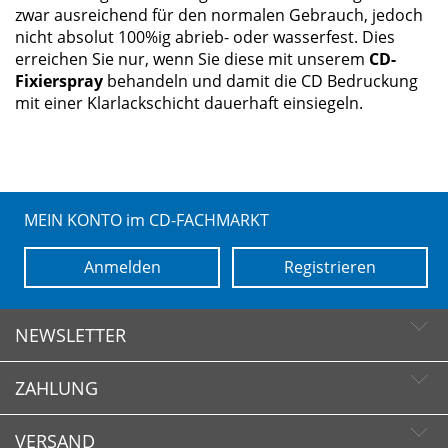
zwar ausreichend für den normalen Gebrauch, jedoch
nicht absolut 100%ig abrieb- oder wasserfest. Dies
erreichen Sie nur, wenn Sie diese mit unserem
CD-
Fixierspray
behandeln und damit die CD Bedruckung
mit einer Klarlackschicht dauerhaft einsiegeln.
MEIN KONTO im CD-FACHMARKT
Anmelden
Registrieren
NEWSLETTER
ZAHLUNG
Newsletter abonnieren
Newsletter abbestellen
VERSAND