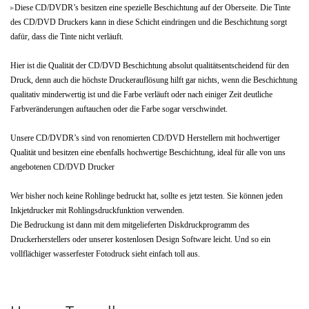
Diese CD/DVDR’s besitzen eine spezielle Beschichtung auf der Oberseite. Die Tinte
des CD/DVD Druckers kann in diese Schicht eindringen und die Beschichtung sorgt
dafür, dass die Tinte nicht verläuft.
Hier ist die Qualität der CD/DVD Beschichtung absolut qualitätsentscheidend für den
Druck, denn auch die höchste Druckerauflösung hilft gar nichts, wenn die Beschichtung
qualitativ minderwertig ist und die Farbe verläuft oder nach einiger Zeit deutliche
Farbveränderungen auftauchen oder die Farbe sogar verschwindet.
Unsere CD/DVDR’s sind von renomierten CD/DVD Herstellern mit hochwertiger
Qualität und besitzen eine ebenfalls hochwertige Beschichtung, ideal für alle von uns
angebotenen CD/DVD Drucker
Wer bisher noch keine Rohlinge bedruckt hat, sollte es jetzt testen. Sie können jeden
Inkjetdrucker mit Rohlingsdruckfunktion verwenden.
Die Bedruckung ist dann mit dem mitgelieferten Diskdruckprogramm des
Druckerherstellers oder unserer kostenlosen Design Software leicht. Und so ein
vollflächiger wasserfester Fotodruck sieht einfach toll aus.