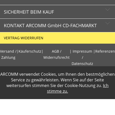
SICHERHEIT BEIM KAUF
KONTAKT ARCOMM GmbH CD-FACHMARKT
CD-FACHMARKT.de
VERTRAG WIDERRUFEN
Schnelle Lieferzeiten
HOTLINE
Käuferschutz
Versand /
|
Käuferschutz
|
AGB /
|
Impressum
|
Referenzen
+49 (0)30 351 26 92 80
Sichere Zahlung mit SSL-Verschlüsselung
Zahlung
Widerrufsrecht
/
Datenschutz
Datenschutz
E-Mail
ARCOMM verwendet Cookies, um Ihnen den bestmöglichen
info@cd-fachmarkt.de
PCI DSS geprüft
Gewerbetreibende loggen sich bitte ein f�r die Anzeige der
Service zu gewährleisten. Wenn Sie auf der Seite
perfekter Schutz gegen kriminelle Angriffe
weitersurfen stimmen Sie der
Cookie-Nutzung
zu.
Ich
Nettopreise. Preisangaben inkl.19% MwSt und zzgl.Service- und
Sicheres Bezahlen mit Kreditkarte
stimme zu.
ARCOMM GmbH
Versandkosten
.
CD-FACHMARKT
2 Wochen Widerrufsrecht
Groß-Berliner Damm 73e
D-12487 Berlin
Zusammenarbeit mit geprüften