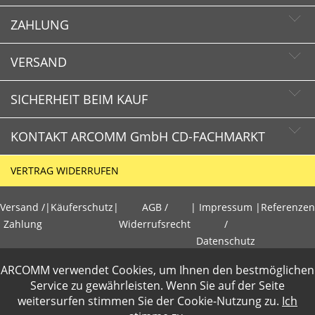
ZAHLUNG
Newsletter abonnieren
Newsletter abbestellen
VERSAND
SICHERHEIT BEIM KAUF
KONTAKT ARCOMM GmbH CD-FACHMARKT
CD-FACHMARKT.de
VERTRAG WIDERRUFEN
Schnelle Lieferzeiten
HOTLINE
Käuferschutz
Versand /
|
Käuferschutz
|
AGB /
|
Impressum
|
Referenzen
+49 (0)30 351 26 92 80
Sichere Zahlung mit SSL-Verschlüsselung
Zahlung
Widerrufsrecht
/
Datenschutz
Datenschutz
E-Mail
ARCOMM verwendet Cookies, um Ihnen den bestmöglichen
info@cd-fachmarkt.de
PCI DSS geprüft
Gewerbetreibende loggen sich bitte ein f�r die Anzeige der
Service zu gewährleisten. Wenn Sie auf der Seite
perfekter Schutz gegen kriminelle Angriffe
weitersurfen stimmen Sie der
Cookie-Nutzung
zu.
Ich
Nettopreise. Preisangaben inkl.19% MwSt und zzgl.Service- und
Sicheres Bezahlen mit Kreditkarte