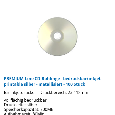
Oberflächen von matt bis Hochglanz. Bedrucken sie Ihre
Rohlinge mit jedem Tintenstrahl-CD-Drucker und lassen sie
sich von der Farbbrillanz und Druckbildschärfe beeindrucken.
Ein zusätzliches Highlight bieten wir Ihnen mit den
wasserfesten Rohlingen ... perfekter Druck - garantiert ohne
Verwischen oder Verblassen! Für die geprüfte Qualität der
CD-Rohlinge stehen namhafte Markenhersteller wie TAIYO
YUDEN, TDK, VERBATIM u.a.
PREMIUM-Line CD-Rohlinge - bedruckbar/inkjet
printable silber - metallisiert - 100 Stück
für Inkjetdrucker - Druckbereich: 23-118mm
vollflächig bedruckbar
Druckseite: silber
Speicherkapazität: 700MB
Aufnahmezeit: 80Min.