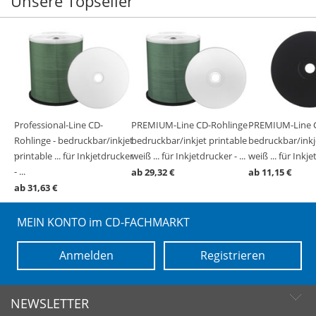
Unsere Topseller
ge -
Professional-Line CD-
PREMIUM-Line CD-Rohlinge -
PREMIUM-Line C
ble
ble
ble
ble
ble
Rohlinge - bedruckbar/inkjet
bedruckbar/inkjet printable
bedruckbar/inkj
cker -
 23-
...
printable ... für Inkjetdrucker
weiß ... für Inkjetdrucker - ...
weiß ... für Inkje
- ...
ab 29,32 €
ab 11,15 €
ab 31,63 €
MEIN KONTO im CD-FACHMARKT
Anmelden
Registrieren
NEWSLETTER