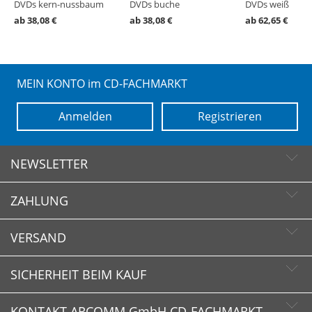
DVDs kern-nussbaum
DVDs buche
DVDs weiß
ab 38,08 €
ab 38,08 €
ab 62,65 €
MEIN KONTO im CD-FACHMARKT
Anmelden
Registrieren
NEWSLETTER
ZAHLUNG
Newsletter abonnieren
Newsletter abbestellen
VERSAND
SICHERHEIT BEIM KAUF
KONTAKT ARCOMM GmbH CD-FACHMARKT