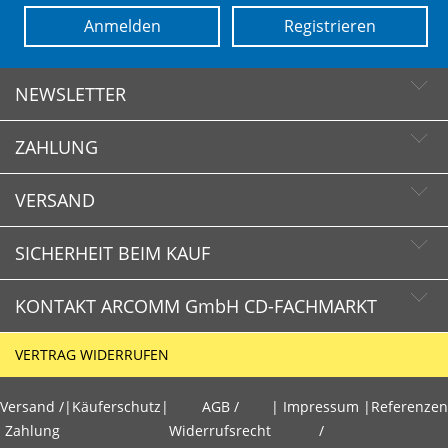
Anmelden
Registrieren
NEWSLETTER
ZAHLUNG
Newsletter abonnieren
Newsletter abbestellen
VERSAND
SICHERHEIT BEIM KAUF
KONTAKT ARCOMM GmbH CD-FACHMARKT
CD-FACHMARKT.de
VERTRAG WIDERRUFEN
Schnelle Lieferzeiten
HOTLINE
Käuferschutz
Versand /
|
Käuferschutz
|
AGB /
|
Impressum
|
Referenzen
+49 (0)30 351 26 92 80
Sichere Zahlung mit SSL-Verschlüsselung
Zahlung
Widerrufsrecht
/