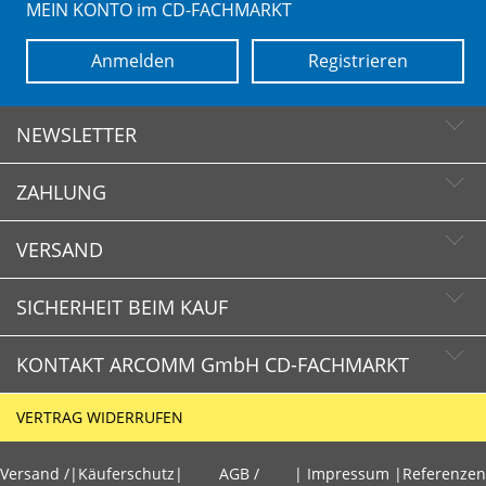
MEIN KONTO im CD-FACHMARKT
Anmelden
Registrieren
NEWSLETTER
ZAHLUNG
Newsletter abonnieren
Newsletter abbestellen
VERSAND
SICHERHEIT BEIM KAUF
KONTAKT ARCOMM GmbH CD-FACHMARKT
CD-FACHMARKT.de
VERTRAG WIDERRUFEN
Schnelle Lieferzeiten
HOTLINE
Käuferschutz
Versand /
|
Käuferschutz
|
AGB /
|
Impressum
|
Referenzen
+49 (0)30 351 26 92 80