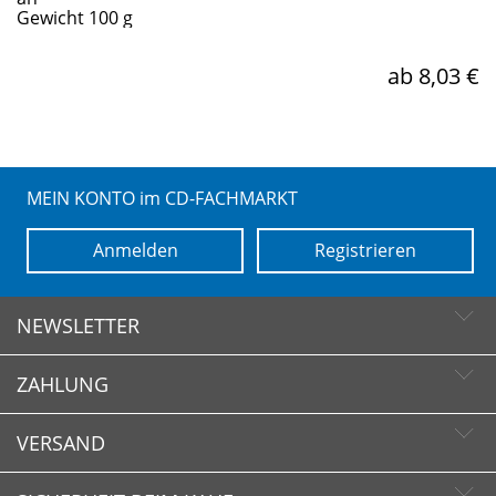
Gewicht 100 g
ab 8,03 €
MEIN KONTO im CD-FACHMARKT
Anmelden
Registrieren
NEWSLETTER
ZAHLUNG
Newsletter abonnieren
Newsletter abbestellen
VERSAND