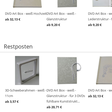
DVD Art Box - weiß Hochzeit
DVD Art Box - weiß -
DVD Art Box - we
Ds
Glanzstruktur
Lederstruktur - 
ab 32,13 €
ab 9,20 €
ab 9,20 €
Restposten
3D-Schweberahmen - weiß -
DVD Art Box - weiß -
DVD Art Box - w
11cm
Glanzstruktur - für 3 DVDs
ab 32,13 €
fühlbare Kunststrukt...
ab 3,57 €
ab 20,71 €