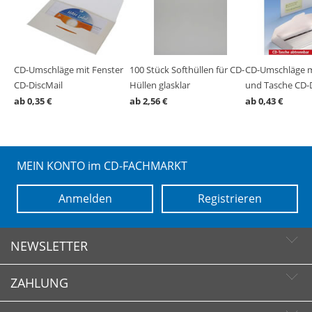
CD-Umschläge mit Fenster
100 Stück Softhüllen für CD-
CD-Umschläge m
CD-DiscMail
Hüllen glasklar
und Tasche CD-
ab 0,35 €
ab 2,56 €
ab 0,43 €
MEIN KONTO im CD-FACHMARKT
Anmelden
Registrieren
NEWSLETTER
ZAHLUNG
Newsletter abonnieren
Newsletter abbestellen