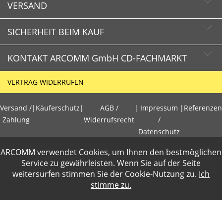
VERSAND
SICHERHEIT BEIM KAUF
KONTAKT ARCOMM GmbH CD-FACHMARKT
CD-FACHMARKT.de
VERTRAG WIDERRUFEN
Schnelle Lieferzeiten
HOTLINE
Käuferschutz
Versand /
|
Käuferschutz
|
AGB /
|
Impressum
|
Referenzen
+49 (0)30 351 26 92 80
Sichere Zahlung mit SSL-Verschlüsselung
Zahlung
Widerrufsrecht
/
Datenschutz
Datenschutz
E-Mail
ARCOMM verwendet Cookies, um Ihnen den bestmöglichen
info@cd-fachmarkt.de
PCI DSS geprüft
Gewerbetreibende loggen sich bitte ein f�r die Anzeige der
Service zu gewährleisten. Wenn Sie auf der Seite
perfekter Schutz gegen kriminelle Angriffe
weitersurfen stimmen Sie der
Cookie-Nutzung
zu.
Ich
Nettopreise. Preisangaben inkl.19% MwSt und zzgl.Service- und
Sicheres Bezahlen mit Kreditkarte
stimme zu.
ARCOMM GmbH
Versandkosten
.
CD-FACHMARKT
2 Wochen Widerrufsrecht
Groß-Berliner Damm 73e
D-12487 Berlin
Zusammenarbeit mit geprüften