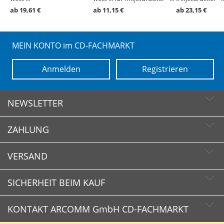
ab 19,61 €
ab 11,15 €
ab 23,15 €
MEIN KONTO im CD-FACHMARKT
Anmelden
Registrieren
NEWSLETTER
ZAHLUNG
Newsletter abonnieren
Newsletter abbestellen
VERSAND
SICHERHEIT BEIM KAUF
KONTAKT ARCOMM GmbH CD-FACHMARKT
CD-FACHMARKT.de